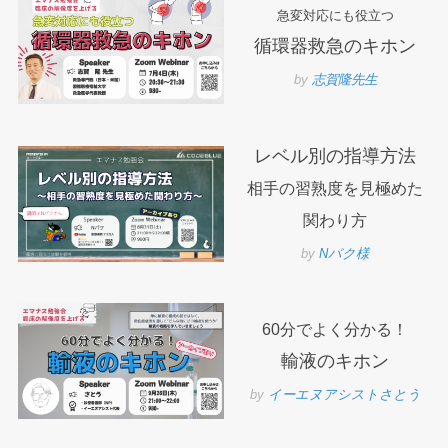
急変対応にも役立つ
循環器救急のキホン
by
志賀隆
先生
レベル別の指導方法
相手の習熟度を見極めた
関わり方
by
Nバク様
60分でよく分かる！
輸液のキホン
by
イーエヌアシストさとう