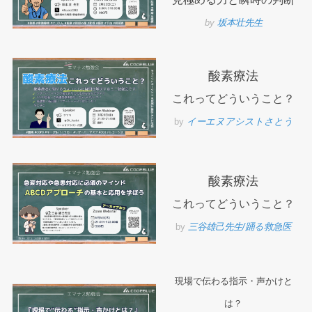
by
坂本壮先生
酸素療法
これってどういうこと？
by
イーエヌアシストさとう
酸素療法
これってどういうこと？
by
三谷雄己先生/踊る救急医
現場で伝わる指示・声かけと
は？