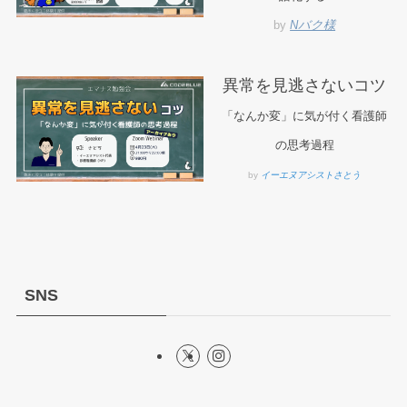
by
Nバク様
異常を見逃さないコツ
「なんか変」に気が付く看護師
の思考過程
by
イーエヌアシストさとう
SNS