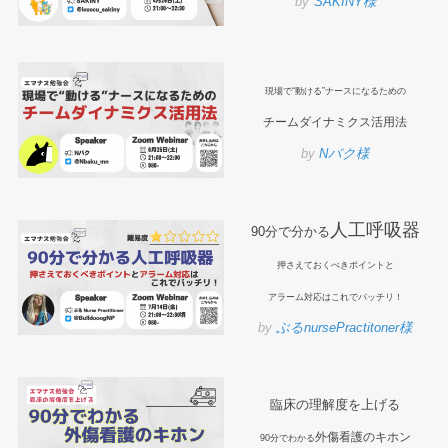
by
SAKINY様
現場で“動ける”ナースになるための
チームダイナミクス活用法
by
Nバク様
人工呼吸器
90分で分かる
押さえておくべきポイントと
アラーム対応はこれでバッチリ！
by
ぶるnursePractitoner様
臨床の理解度を上げる
外傷看護のキホン
90分でわかる