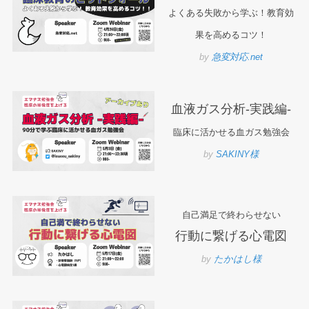
よくある失敗から学ぶ！教育効
果を高めるコツ！
by
急変対応.net
血液ガス分析-実践編-
臨床に活かせる血ガス勉強会
by
SAKINY様
自己満足で終わらせない
行動に繋げる心電図
by
たかはし様