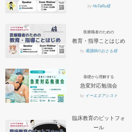
by
HoTaRu様
医療職者のための
教育・指導ことはじめ
by
看護師のおとも様
基礎から理解する
急変対応勉強会
by
イーエヌアシスト
臨床教育のピットフォ
ール