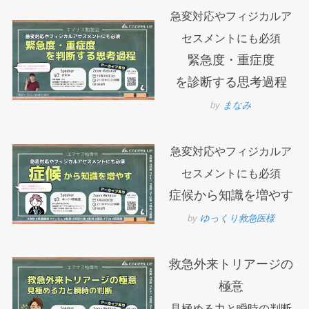
急変対応やフィジカルア
セスメントにも必須
緊急度・重症度
を診断する思考過程
by
まなみ
急変対応やフィジカルア
セスメントにも必須
症候から知識を増やす
by
ゆっくり救急医様
救急外来トリアージの
極意
見極める力と瞬時の判断