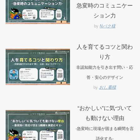
急変時のコミュニケー
ション力
by
Nバク様
人を育てるコツと関わ
り方
非認知能力を引き出す問い・応
答・安心のデザイン
by
おし看様
“おかしい”に気づいて
も動けない理由
-急変時に現場が固まる瞬間を言
語化する-