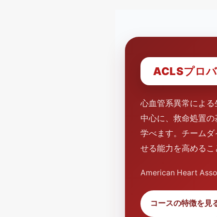
ACLSプロ
心血管系異常による
中心に、救命処置の
学べます。チームダ
せる能力を高めるこ
American Heart A
コースの特徴を見