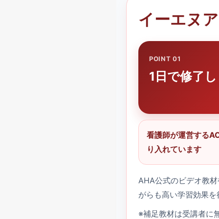
イーエヌア
POINT 01
1日で修了
看護師が運営するA
り入れています
AHA公式のビデオ教材
がらも高い学習効果を
※補足教材は受講者に