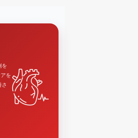
例を
ケアを
善さ