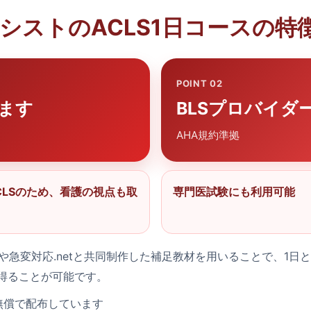
シストのACLS1日コースの特
POINT 02
します
BLSプロバイダ
AHA規約準拠
CLSのため、看護の視点も取
専門医試験にも利用可能
や急変対応.netと共同制作した補足教材を用いることで、1日
得ることが可能です。
無償で配布しています