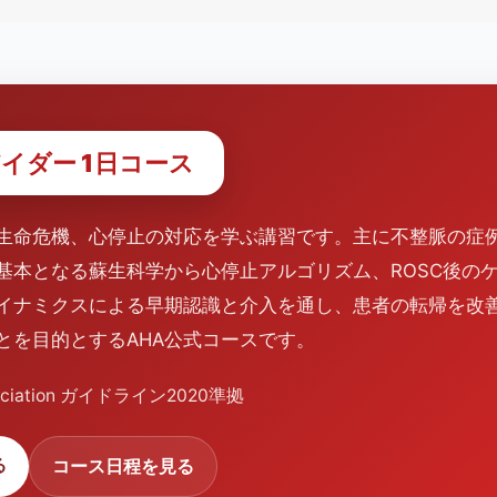
バイダー 1日コース
生命危機、心停止の対応を学ぶ講習です。主に不整脈の症
基本となる蘇生科学から心停止アルゴリズム、ROSC後の
イナミクスによる早期認識と介入を通し、患者の転帰を改
とを目的とするAHA公式コースです。
ssociation ガイドライン2020準拠
る
コース日程を見る